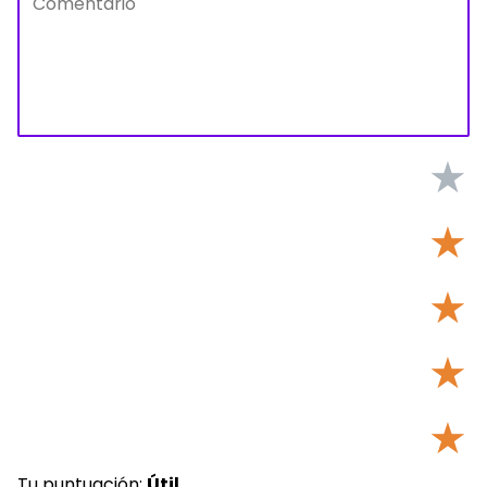
★
★
★
★
★
Tu puntuación:
Útil