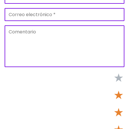
★
★
★