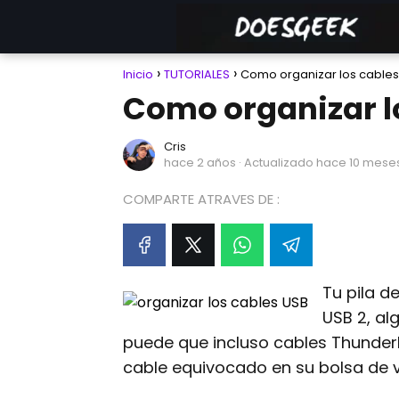
Inicio
TUTORIALES
Como organizar los cables
Como organizar l
Cris
hace 2 años
· Actualizado hace 10 mese
COMPARTE ATRAVES DE :
Tu pila d
USB 2, al
puede que incluso cables Thunderbo
cable equivocado en su bolsa de v